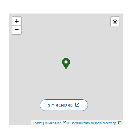
+
−
S'Y RENDRE
Leaflet
|
© MapTiler
© Contributeurs d'OpenStreetMap