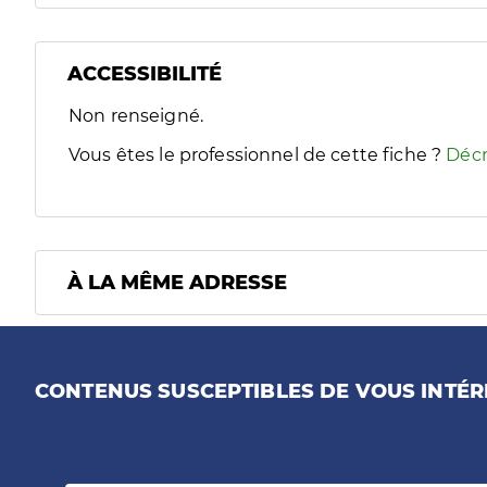
ACCESSIBILITÉ
Filtres
Non renseigné.
Sélectionnez un ou plusieurs handicaps/besoins spécifiques
Vous êtes le professionnel de cette fiche ?
Décr
À LA MÊME ADRESSE
CONTENUS SUSCEPTIBLES DE VOUS INTÉR