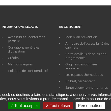
INFORMATIONS LÉGALES
EN CE MOMENT
Accessibilité : conformité
Mon bilan prévention
partielle
Annuaire de l'accessibilité des
Conditions générales
cabinets
d'utilisation
Carte des lieux de soins non
Crédits
programmés
Mentions légales
Origines des données
annuaire
Politique de confidentialité
Les espaces thématiques
En bref, par Santé.fr
Santé et environnement : les
bons réflexes au quotidien
es cookies destinés à faire des statistiques, à conserver vos inform
okies, nous vous invitons à prendre connaissance de la politique de c
Tout accepter
Tout refuser
Personnaliser