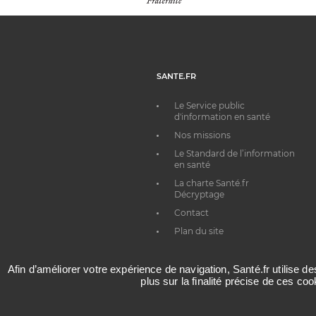
SANTE.FR
Le Service public
d'information en santé
Nos missions
Le Standard de l’information
en santé
La charte Santé.fr
Décryptage
Contact
Plan du site
Afin d’améliorer votre expérience de navigation, Santé.fr utilise d
plus sur la finalité précise de ces co