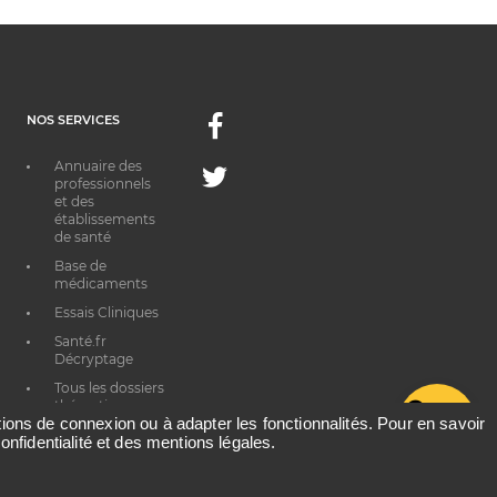
NOS SERVICES
Facebook
Annuaire des
Twitter
professionnels
et des
établissements
de santé
Base de
médicaments
Essais Cliniques
Santé.fr
Décryptage
Tous les dossiers
thématiques
G
ations de connexion ou à adapter les fonctionnalités. Pour en savoir
onfidentialité et des mentions légales.