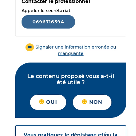
Contacter le professionnel
Appeler le secrétariat
0696716594
Signaler une information erronée ou
manquante
Le contenu proposé vous a-t-il
été utile ?
OUI
NON
Vous pratiquez le dépistage et/ou la