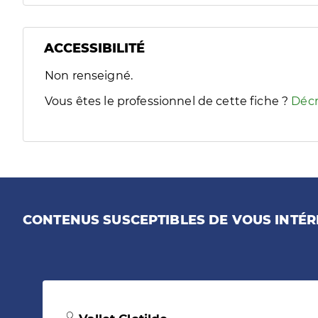
ACCESSIBILITÉ
Filtres
Non renseigné.
Sélectionnez un ou plusieurs handicaps/besoins spécifiques
Vous êtes le professionnel de cette fiche ?
Décr
CONTENUS SUSCEPTIBLES DE VOUS INTÉR