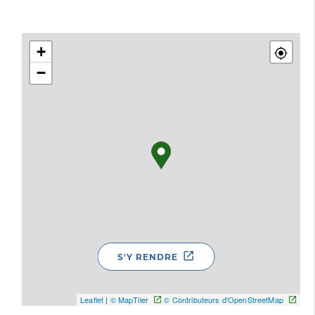
+
−
S'Y RENDRE
Leaflet
|
© MapTiler
© Contributeurs d'OpenStreetMap