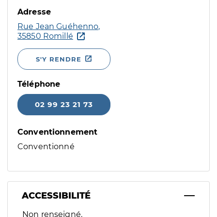
Adresse
Rue Jean Guéhenno,
35850 Romillé
S'Y RENDRE
Téléphone
02 99 23 21 73
Conventionnement
Conventionné
ACCESSIBILITÉ
Filtres
Non renseigné.
Sélectionnez un ou plusieurs handicaps/besoins spécifiques p