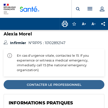
Panneau de gestion des cookies
Menu pr
Ouvrir la rech
Connectez-vous pour
Augmenter la t
Diminuer 
Pa
Alexia Morel
Infirmier
N°RPPS : 10102892147
En cas d'urgence vitale, contactez le 15. If you
experience or witness a medical emergency,
immediatly call 15 (the national emergency
organization).
CONTACTER LE PROFESSIONNEL
INFORMATIONS PRATIQUES