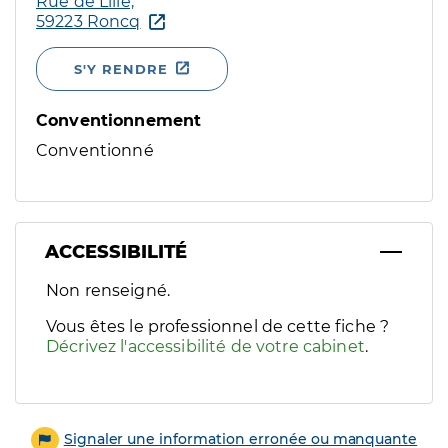
Rue de Lille,
59223 Roncq
S'Y RENDRE
Conventionnement
Conventionné
ACCESSIBILITÉ
Filtres
Non renseigné.
Sélectionnez un ou plusieurs handicaps/besoins spécifiques p
Vous êtes le professionnel de cette fiche ?
Décrivez l'accessibilité de votre cabinet
.
Signaler une information erronée ou manquante