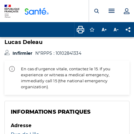
Panneau de gestion des cookies
Menu pr
Ouvrir la rech
Connectez-vous pour
Augmenter la t
Diminuer 
Pa
Lucas Deleau
Infirmier
N°RPPS : 10102841334
En cas d'urgence vitale, contactez le 15. If you
experience or witness a medical emergency,
immediatly call 15 (the national emergency
organization).
INFORMATIONS PRATIQUES
Adresse