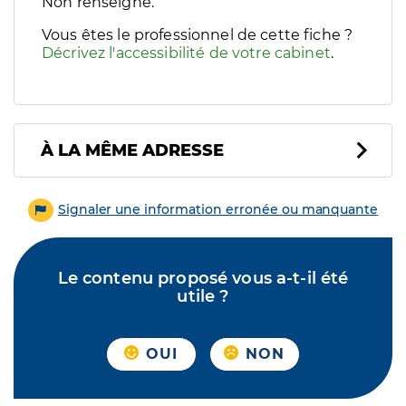
Filtres
Non renseigné.
Sélectionnez un ou plusieurs handicaps/besoins spécifiques p
Vous êtes le professionnel de cette fiche ?
Décrivez l'accessibilité de votre cabinet
.
À LA MÊME ADRESSE
Signaler une information erronée ou manquante
Le contenu proposé vous a-t-il été
utile ?
OUI
NON