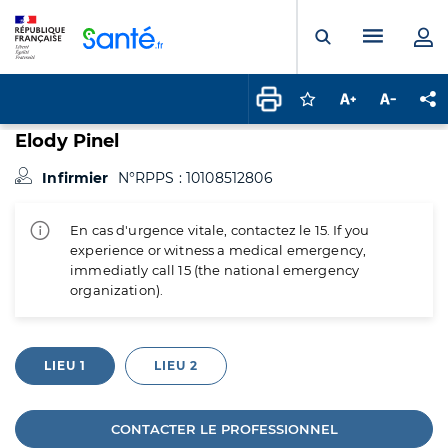
Panneau de gestion des cookies
Menu pr
Ouvrir la rech
Connectez-vous pour
Augmenter la t
Diminuer 
Pa
Elody Pinel
Infirmier
N°RPPS : 10108512806
En cas d'urgence vitale, contactez le 15. If you
experience or witness a medical emergency,
immediatly call 15 (the national emergency
organization).
LIEU 1
LIEU 2
CONTACTER LE PROFESSIONNEL