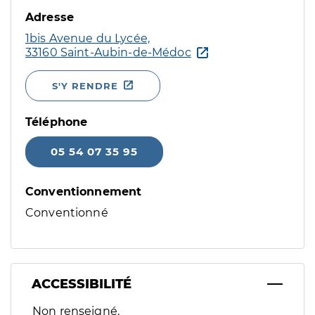
Adresse
1bis Avenue du Lycée,
33160 Saint-Aubin-de-Médoc
S'Y RENDRE
Téléphone
05 54 07 35 95
Conventionnement
Conventionné
ACCESSIBILITÉ
Filtres
Non renseigné.
Sélectionnez un ou plusieurs handicaps/besoins spécifiques p