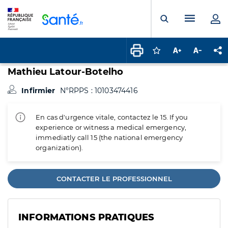
Panneau de gestion des cookies
Menu pr
Ouvrir la rech
Connectez-vous pour
Augmenter la t
Diminuer 
Pa
Mathieu Latour-Botelho
Infirmier
N°RPPS : 10103474416
En cas d'urgence vitale, contactez le 15. If you
experience or witness a medical emergency,
immediatly call 15 (the national emergency
organization).
CONTACTER LE PROFESSIONNEL
INFORMATIONS PRATIQUES