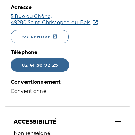
Adresse
5 Rue du Chêne,
49280 Saint-Christophe-du-Bois
S'Y RENDRE
Téléphone
02 41 56 92 25
Conventionnement
Conventionné
ACCESSIBILITÉ
Filtres
Non renseigné.
Sélectionnez un ou plusieurs handicaps/besoins spécifiques p