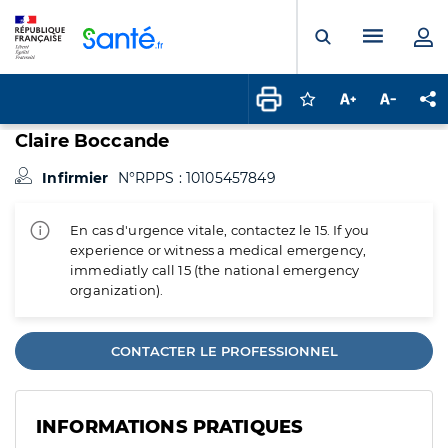
Panneau de gestion des cookies
Menu pr
Ouvrir la rech
Connectez-vous pour
Augmenter la t
Diminuer 
Pa
Claire Boccande
Infirmier
N°RPPS : 10105457849
En cas d'urgence vitale, contactez le 15. If you
experience or witness a medical emergency,
immediatly call 15 (the national emergency
organization).
CONTACTER LE PROFESSIONNEL
INFORMATIONS PRATIQUES