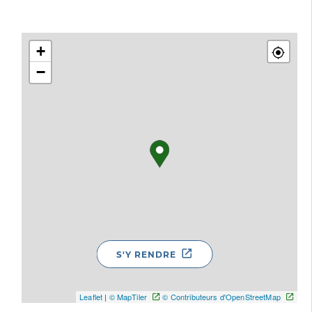
+
−
S'Y RENDRE
Leaflet
|
© MapTiler
© Contributeurs d'OpenStreetMap