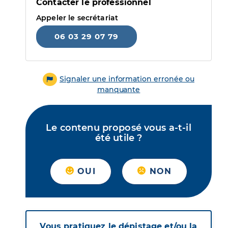
Contacter le professionnel
Appeler le secrétariat
06 03 29 07 79
Signaler une information erronée ou
manquante
Le contenu proposé vous a-t-il
été utile ?
OUI
NON
Vous pratiquez le dépistage et/ou la