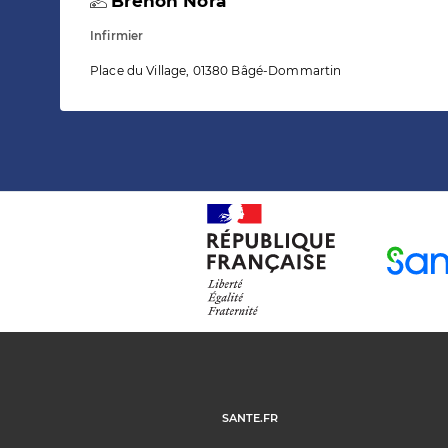
Brenon Nora
Infirmier
Place du Village, 01380 Bâgé-Dommartin
SANTE.FR