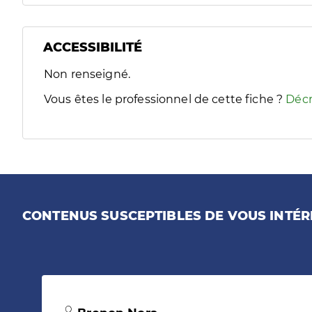
ACCESSIBILITÉ
Filtres
Non renseigné.
Sélectionnez un ou plusieurs handicaps/besoins spécifiques
Vous êtes le professionnel de cette fiche ?
Décr
CONTENUS SUSCEPTIBLES DE VOUS INTÉR