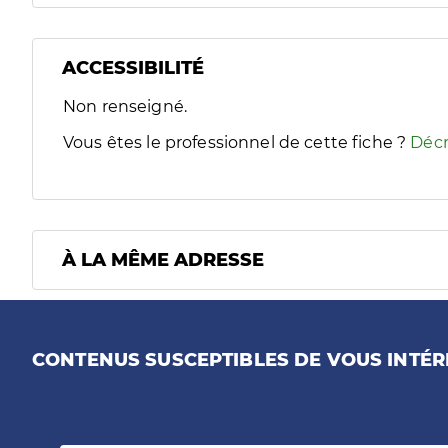
ACCESSIBILITÉ
Filtres
Non renseigné.
Sélectionnez un ou plusieurs handicaps/besoins spécifiques
Vous êtes le professionnel de cette fiche ?
Décr
À LA MÊME ADRESSE
CONTENUS SUSCEPTIBLES DE VOUS INTÉR