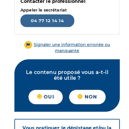
Contacter le professionnel
Appeler le secrétariat
04 77 12 14 14
Signaler une information erronée ou
manquante
Le contenu proposé vous a-t-il
été utile ?
OUI
NON
Vous pratiquez le dépistage et/ou la