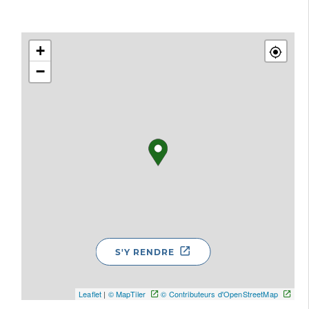
+
−
S'Y RENDRE
Leaflet
|
© MapTiler
© Contributeurs d'OpenStreetMap