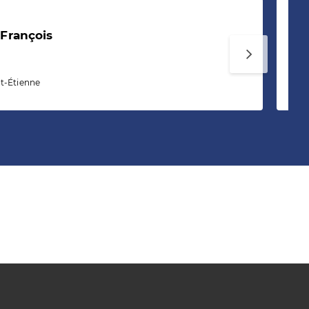
François
Mé
nt-Étienne
18