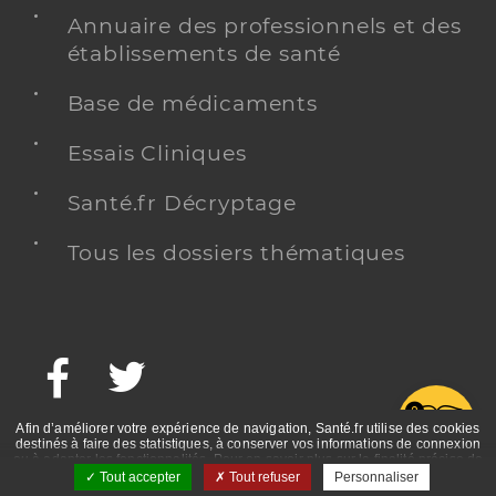
Annuaire des professionnels et des
établissements de santé
Base de médicaments
Essais Cliniques
Santé.fr Décryptage
Tous les dossiers thématiques
Facebook
Twitter
G
Afin d’améliorer votre expérience de navigation, Santé.fr utilise des cookies
destinés à faire des statistiques, à conserver vos informations de connexion
ou à adapter les fonctionnalités. Pour en savoir plus sur la finalité précise de
ces cookies, nous vous invitons à prendre connaissance de la politique de
Tout accepter
Tout refuser
Personnaliser
confidentialité et des mentions légales.