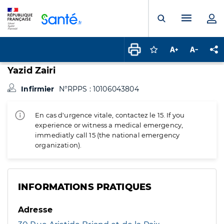
Panneau de gestion des cookies
Menu pr
Ouvrir la rech
Connectez-vous pour
Augmenter la t
Diminuer 
Pa
Yazid Zairi
Infirmier
N°RPPS : 10106043804
En cas d'urgence vitale, contactez le 15. If you
experience or witness a medical emergency,
immediatly call 15 (the national emergency
organization).
INFORMATIONS PRATIQUES
Adresse