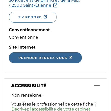
30 Rue Aristide Briand et de la Paix,
42000 Saint-Étienne
S'Y RENDRE
Conventionnement
Conventionné
Site internet
PRENDRE RENDEZ-VOUS
ACCESSIBILITÉ
Filtres
Non renseigné.
Sélectionnez un ou plusieurs handicaps/besoins spécifiques p
Vous êtes le professionnel de cette fiche ?
Décrivez l'accessibilité de votre cabinet
.