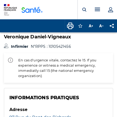
Panneau de gestion des cookies
Menu pr
Ouvrir la rech
Connectez-vous pour
Augmenter la t
Diminuer 
Pa
Veronique Daniel-Vigneaux
Infirmier
N°RPPS : 10105421456
En cas d'urgence vitale, contactez le 15. If you
experience or witness a medical emergency,
immediatly call 15 (the national emergency
organization).
INFORMATIONS PRATIQUES
Adresse