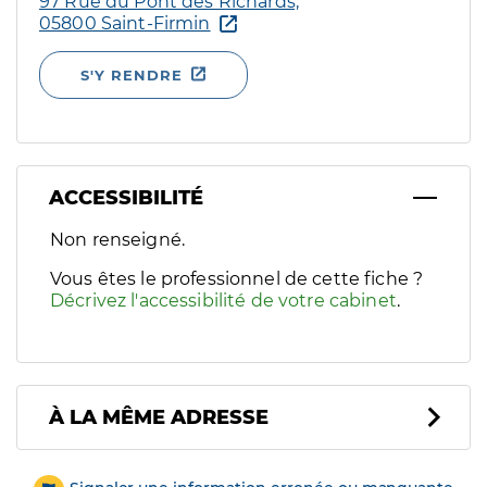
97 Rue du Pont des Richards,
05800 Saint-Firmin
S'Y RENDRE
ACCESSIBILITÉ
Filtres
Non renseigné.
Sélectionnez un ou plusieurs handicaps/besoins spécifiques p
Vous êtes le professionnel de cette fiche ?
Décrivez l'accessibilité de votre cabinet
.
À LA MÊME ADRESSE