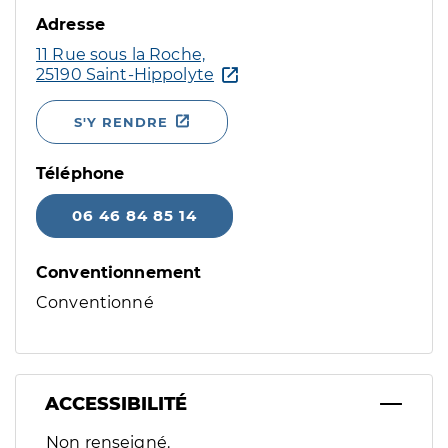
Adresse
11 Rue sous la Roche,
25190 Saint-Hippolyte
S'Y RENDRE
Téléphone
06 46 84 85 14
Conventionnement
Conventionné
ACCESSIBILITÉ
Filtres
Non renseigné.
Sélectionnez un ou plusieurs handicaps/besoins spécifiques p