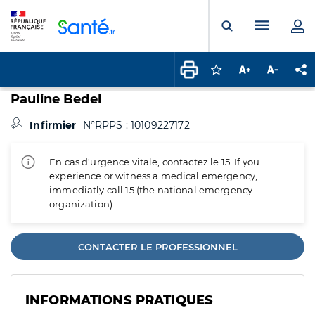
Panneau de gestion des cookies
Menu pr
Ouvrir la rech
Connectez-vous pour
Augmenter la t
Diminuer 
Pa
Pauline Bedel
Infirmier
N°RPPS : 10109227172
En cas d'urgence vitale, contactez le 15. If you
experience or witness a medical emergency,
immediatly call 15 (the national emergency
organization).
CONTACTER LE PROFESSIONNEL
INFORMATIONS PRATIQUES