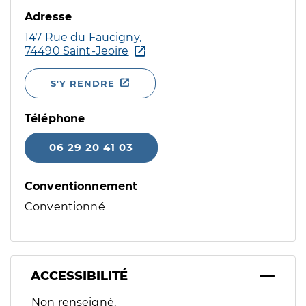
Adresse
147 Rue du Faucigny,
74490 Saint-Jeoire
S'Y RENDRE
Téléphone
06 29 20 41 03
Conventionnement
Conventionné
ACCESSIBILITÉ
Filtres
Non renseigné.
Sélectionnez un ou plusieurs handicaps/besoins spécifiques p