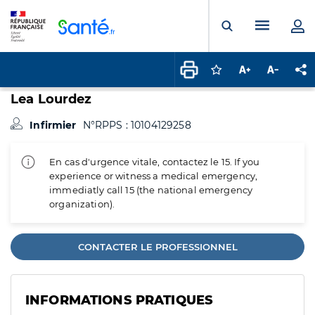
Panneau de gestion des cookies
Menu pr
Ouvrir la rech
Connectez-vous pour
Augmenter la t
Diminuer 
Pa
Lea Lourdez
Infirmier
N°RPPS : 10104129258
En cas d'urgence vitale, contactez le 15. If you
experience or witness a medical emergency,
immediatly call 15 (the national emergency
organization).
CONTACTER LE PROFESSIONNEL
INFORMATIONS PRATIQUES