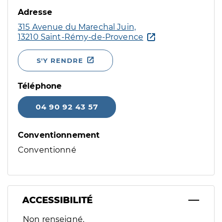
Adresse
315 Avenue du Marechal Juin,
13210 Saint-Rémy-de-Provence
S'Y RENDRE
Téléphone
04 90 92 43 57
Conventionnement
Conventionné
ACCESSIBILITÉ
Filtres
Non renseigné.
Sélectionnez un ou plusieurs handicaps/besoins spécifiques p