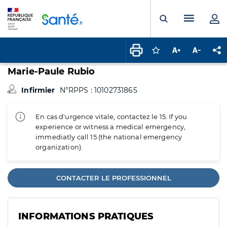
Panneau de gestion des cookies
Menu pr
Ouvrir la rech
Connectez-vous pour
Augmenter la t
Diminuer 
Pa
Marie-Paule Rubio
Infirmier
N°RPPS : 10102731865
En cas d'urgence vitale, contactez le 15. If you
experience or witness a medical emergency,
immediatly call 15 (the national emergency
organization).
CONTACTER LE PROFESSIONNEL
INFORMATIONS PRATIQUES