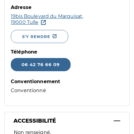
Adresse
19bis Boulevard du Marquisat,
19000 Tulle
S'Y RENDRE
Téléphone
06 42 76 66 09
Conventionnement
Conventionné
ACCESSIBILITÉ
Filtres
Non renseigné.
Sélectionnez un ou plusieurs handicaps/besoins spécifiques p