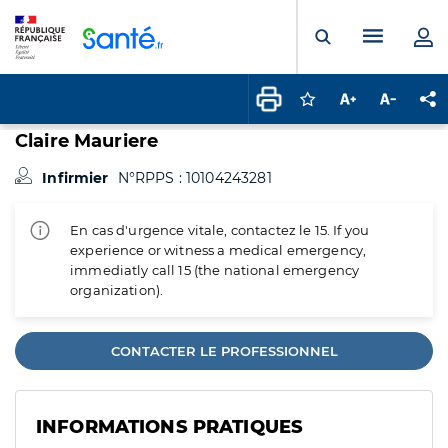
Panneau de gestion des cookies
Menu pr
Ouvrir la rech
Connectez-vous pour
Augmenter la t
Diminuer 
Pa
Claire Mauriere
Infirmier
N°RPPS : 10104243281
En cas d'urgence vitale, contactez le 15. If you
experience or witness a medical emergency,
immediatly call 15 (the national emergency
organization).
CONTACTER LE PROFESSIONNEL
INFORMATIONS PRATIQUES