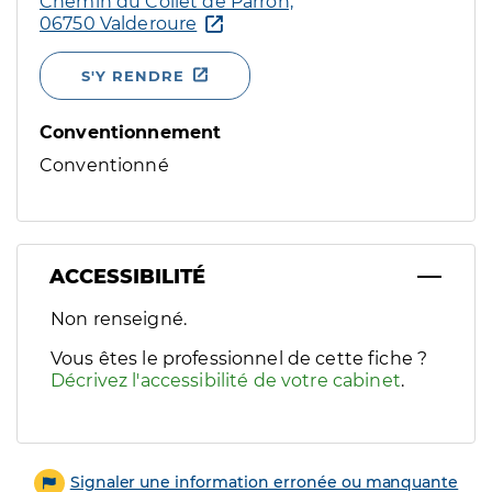
Chemin du Collet de Parron,
06750 Valderoure
S'Y RENDRE
Conventionnement
Conventionné
ACCESSIBILITÉ
Filtres
Non renseigné.
Sélectionnez un ou plusieurs handicaps/besoins spécifiques p
Vous êtes le professionnel de cette fiche ?
Décrivez l'accessibilité de votre cabinet
.
Signaler une information erronée ou manquante