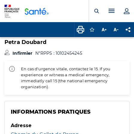
Panneau de gestion des cookies
Menu pr
Ouvrir la rech
Connectez-vous pour
Augmenter la t
Diminuer 
Pa
Petra Doubard
Infirmier
N°RPPS : 10102454245
En cas d'urgence vitale, contactez le 15. If you
experience or witness a medical emergency,
immediatly call 15 (the national emergency
organization).
INFORMATIONS PRATIQUES
Adresse