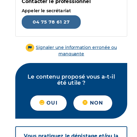
Contacter le professionnel
Appeler le secrétariat
04 75 78 61 27
Signaler une information erronée ou
manquante
Le contenu proposé vous a-t-il
été utile ?
OUI
NON
Vous pratiquez le dépistage et/ou la