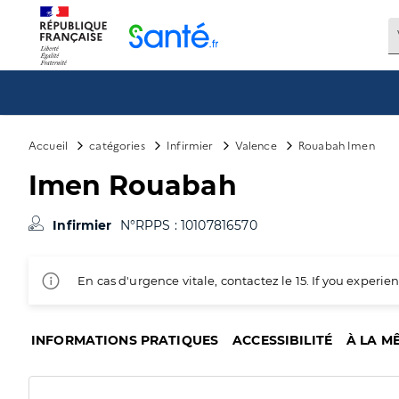
Panneau de gestion des cookies
Accueil
catégories
Infirmier
Valence
Rouabah Imen
Imen Rouabah
Infirmier
N°RPPS : 10107816570
En cas d'urgence vitale, contactez le 15. If you exper
INFORMATIONS PRATIQUES
ACCESSIBILITÉ
À LA M