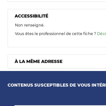
ACCESSIBILITÉ
Filtres
Non renseigné.
Sélectionnez un ou plusieurs handicaps/besoins spécifiques
Vous êtes le professionnel de cette fiche ?
Décr
À LA MÊME ADRESSE
CONTENUS SUSCEPTIBLES DE VOUS INTÉR