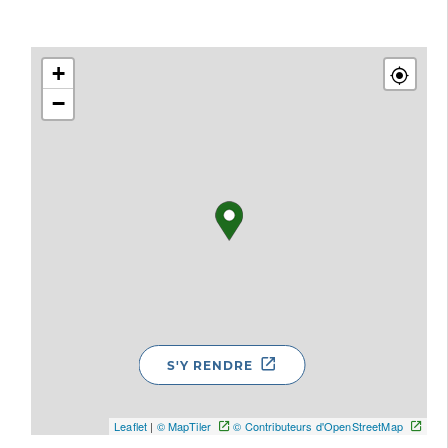
+
−
S'Y RENDRE
Leaflet
|
© MapTiler
© Contributeurs d'OpenStreetMap