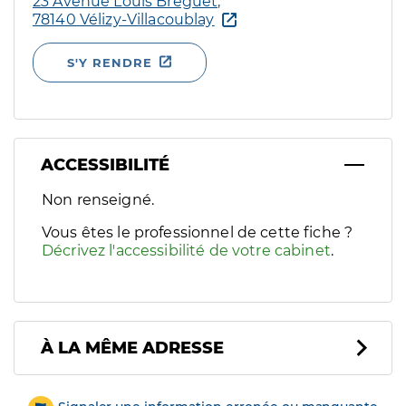
23 Avenue Louis Bréguet,
78140 Vélizy-Villacoublay
S'Y RENDRE
ACCESSIBILITÉ
Filtres
Non renseigné.
Sélectionnez un ou plusieurs handicaps/besoins spécifiques p
Vous êtes le professionnel de cette fiche ?
Décrivez l'accessibilité de votre cabinet
.
À LA MÊME ADRESSE