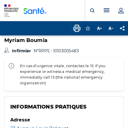
Panneau de gestion des cookies
Menu pr
Ouvrir la rech
Connectez-vous pour
Augmenter la t
Diminuer 
Pa
Myriam Boumia
Infirmier
N°RPPS : 10103005483
En cas d'urgence vitale, contactez le 15. If you
experience or witness a medical emergency,
immediatly call 15 (the national emergency
organization).
INFORMATIONS PRATIQUES
Adresse