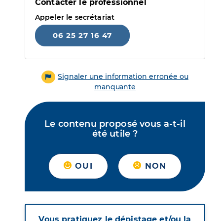
Contacter le professionnel
Appeler le secrétariat
06 25 27 16 47
Signaler une information erronée ou
manquante
Le contenu proposé vous a-t-il
été utile ?
OUI
NON
Vous pratiquez le dépistage et/ou la