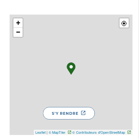
+
−
S'Y RENDRE
Leaflet
|
© MapTiler
© Contributeurs d'OpenStreetMap