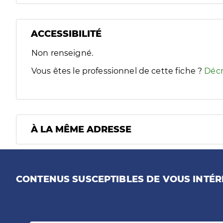
ACCESSIBILITÉ
Filtres
Non renseigné.
Sélectionnez un ou plusieurs handicaps/besoins spécifiques
Vous êtes le professionnel de cette fiche ?
Décr
À LA MÊME ADRESSE
CONTENUS SUSCEPTIBLES DE VOUS INTÉR