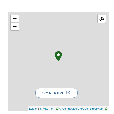
+
−
S'Y RENDRE
Leaflet
|
© MapTiler
© Contributeurs d'OpenStreetMap