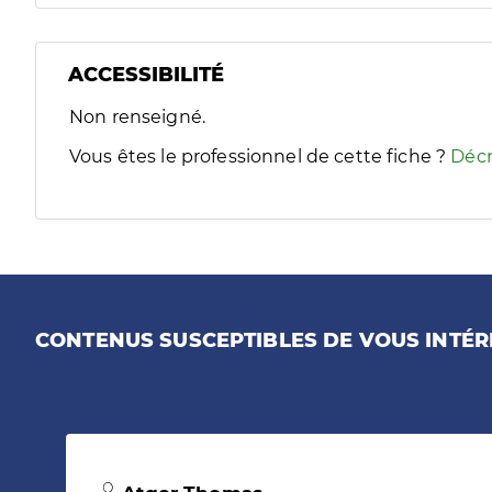
ACCESSIBILITÉ
Filtres
Non renseigné.
Sélectionnez un ou plusieurs handicaps/besoins spécifiques
Vous êtes le professionnel de cette fiche ?
Décr
CONTENUS SUSCEPTIBLES DE VOUS INTÉR