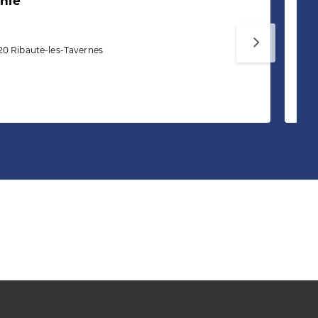
nie
S
Ag
20 Ribaute-les-Tavernes
Si
To
Te