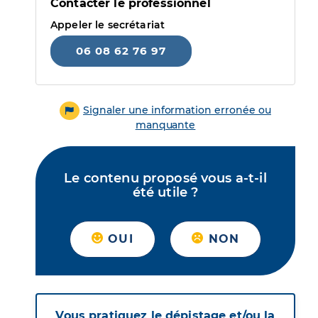
Contacter le professionnel
Appeler le secrétariat
06 08 62 76 97
Signaler une information erronée ou
manquante
Le contenu proposé vous a-t-il
été utile ?
OUI
NON
Vous pratiquez le dépistage et/ou la