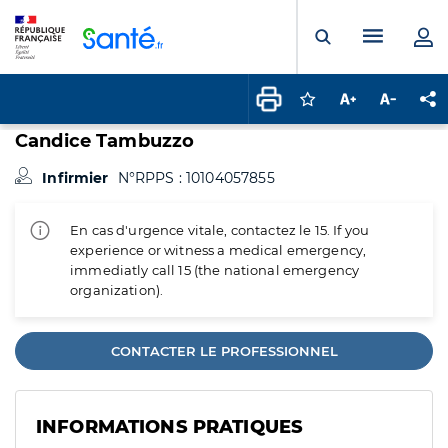
Panneau de gestion des cookies
Menu pr
Ouvrir la rech
Connectez-vous pour
Augmenter la t
Diminuer 
Pa
Candice Tambuzzo
Infirmier
N°RPPS : 10104057855
En cas d'urgence vitale, contactez le 15. If you
experience or witness a medical emergency,
immediatly call 15 (the national emergency
organization).
CONTACTER LE PROFESSIONNEL
INFORMATIONS PRATIQUES