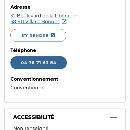
Adresse
32 Boulevard de la Libération,
38190 Villard-Bonnot
S'Y RENDRE
Téléphone
04 76 71 63 54
Conventionnement
Conventionné
ACCESSIBILITÉ
Filtres
Non renseigné.
Sélectionnez un ou plusieurs handicaps/besoins spécifiques p