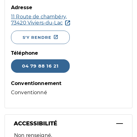
Adresse
11 Route de chambéry,
73420 Viviers-du-Lac
S'Y RENDRE
Téléphone
04 79 88 16 21
Conventionnement
Conventionné
ACCESSIBILITÉ
Filtres
Non renseigné.
Sélectionnez un ou plusieurs handicaps/besoins spécifiques p