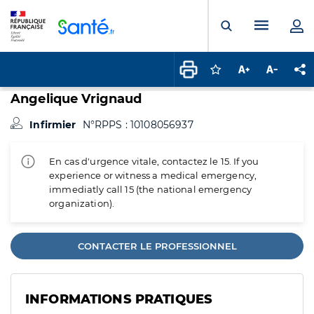
Panneau de gestion des cookies
Menu pr
Ouvrir la rech
Connectez-vous pour
Augmenter la t
Diminuer 
Pa
Angelique Vrignaud
Infirmier
N°RPPS : 10108056937
En cas d'urgence vitale, contactez le 15. If you
experience or witness a medical emergency,
immediatly call 15 (the national emergency
organization).
CONTACTER LE PROFESSIONNEL
INFORMATIONS PRATIQUES