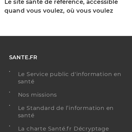
Le site santé de référence, accessible
quand vous voulez, où vous voulez
SANTE.FR
Le Service public d'information en
santé
Nos missions
Le Standard de l’information en
santé
La charte Santé.fr Décryptage