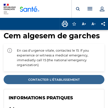
Panneau de gestion des cookies
Menu pr
Ouvrir la rech
Connectez-vous pour
Augmenter la t
Diminuer 
Pa
Cem algesem de garches
En cas d'urgence vitale, contactez le 15. If you
experience or witness a medical emergency,
immediatly call 15 (the national emergency
organization).
CONTACTER L'ÉTABLISSEMENT
INFORMATIONS PRATIQUES