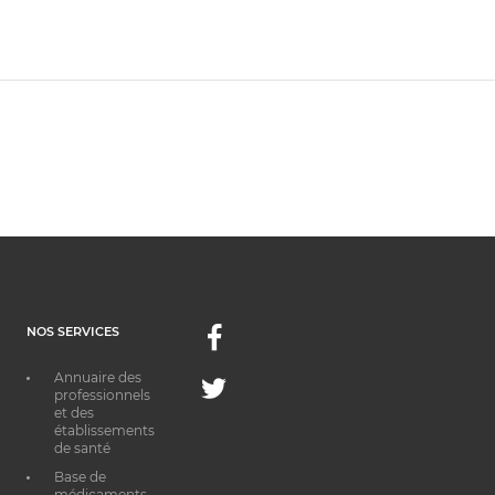
NOS SERVICES
Facebook
Annuaire des
Twitter
professionnels
et des
établissements
de santé
Base de
médicaments