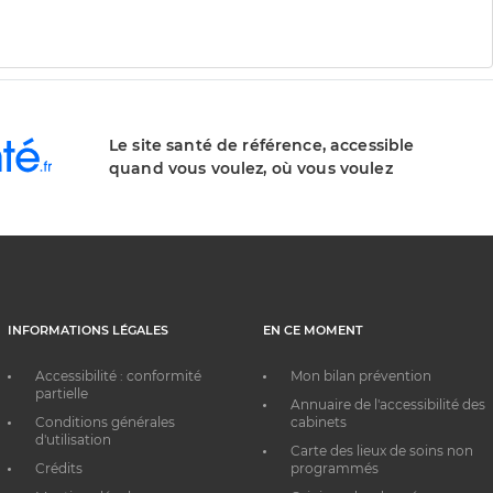
Le site santé de référence, accessible
quand vous voulez, où vous voulez
INFORMATIONS LÉGALES
EN CE MOMENT
Accessibilité : conformité
Mon bilan prévention
partielle
Annuaire de l'accessibilité des
Conditions générales
cabinets
d'utilisation
Carte des lieux de soins non
Crédits
programmés