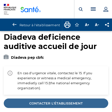
Panneau de gestion des cookies
Menu pr
Ouvrir la rech
Retour à l'établissement
Connectez-vous pour
Augmenter la t
Diminuer 
Pa
Diadeva deficience
auditive accueil de jour
Diadeva pep cbfc
En cas d'urgence vitale, contactez le 15. If you
experience or witness a medical emergency,
immediatly call 15 (the national emergency
organization).
CONTACTER L'ÉTABLISSEMENT