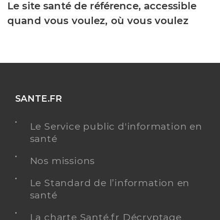
Le site santé de référence, accessible
quand vous voulez, où vous voulez
SANTE.FR
Le Service public d'information en
santé
Nos missions
Le Standard de l’information en
santé
La charte Santé.fr Décryptage