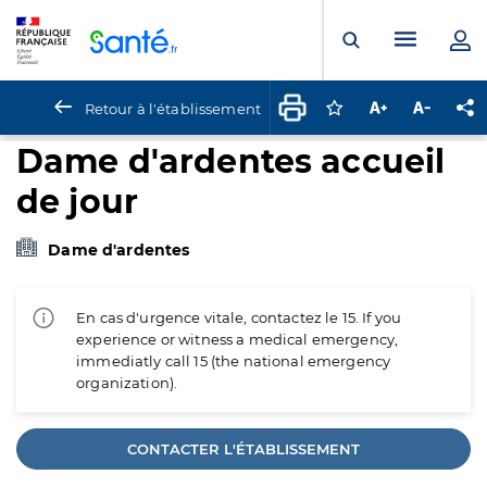
Panneau de gestion des cookies
Menu pr
Ouvrir la rech
Retour à l'établissement
Connectez-vous pour
Augmenter la t
Diminuer 
Pa
Dame d'ardentes accueil
de jour
Dame d'ardentes
En cas d'urgence vitale, contactez le 15. If you
experience or witness a medical emergency,
immediatly call 15 (the national emergency
organization).
CONTACTER L'ÉTABLISSEMENT