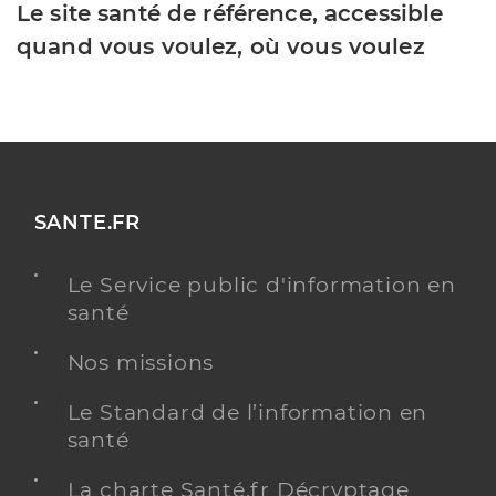
Le site santé de référence, accessible
quand vous voulez, où vous voulez
SANTE.FR
Le Service public d'information en
santé
Nos missions
Le Standard de l’information en
santé
La charte Santé.fr Décryptage