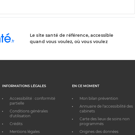
Le site santé de référence, accessible
quand vous voulez, où vous voulez
INFORMATIONS LÉGALES
EN CE MOMENT
Accessibilité : conformité
Mon bilan prévention
partielle
Annuaire de l'accessibilité des
Conditions générales
cabinets
d'utilisation
Carte des lieux de soins non
Crédits
programmés
Mentions légales
Origines des données