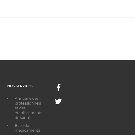
NOS SERVICES
Facebook
Annuaire des
Twitter
professionnels
et des
établissements
de santé
Base de
médicaments