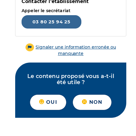
Contacter l'établissement
Appeler le secrétariat
03 80 25 94 25
Signaler une information erronée ou
manquante
Le contenu proposé vous a-t-il
été utile ?
OUI
NON