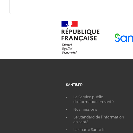
SANTE.FR
Le Service public
d'information en santé
Nos missions
Le Standard de l’information
en santé
La charte Santé.fr