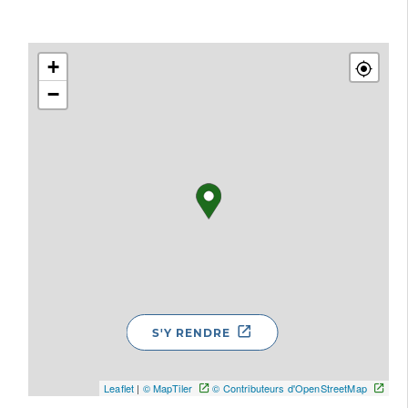
+
−
S'Y RENDRE
Leaflet
|
© MapTiler
© Contributeurs d'OpenStreetMap