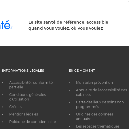
Le site santé de référence, accessible
quand vous voulez, où vous voulez
INFORMATIONS LÉGALES
EN CE MOMENT
Accessibilité : conformité
Mon bilan prévention
partielle
Annuaire de l'accessibilité des
Conditions générales
cabinets
d'utilisation
Carte des lieux de soins non
Crédits
programmés
Mentions légales
Origines des données
annuaire
Politique de confidentialité
Les espaces thématiques