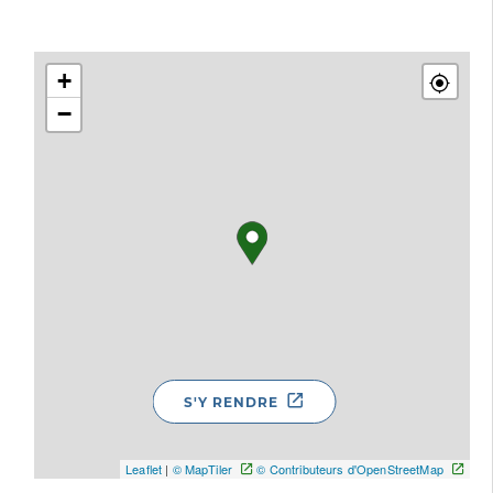
+
−
S'Y RENDRE
Leaflet
|
© MapTiler
© Contributeurs d'OpenStreetMap