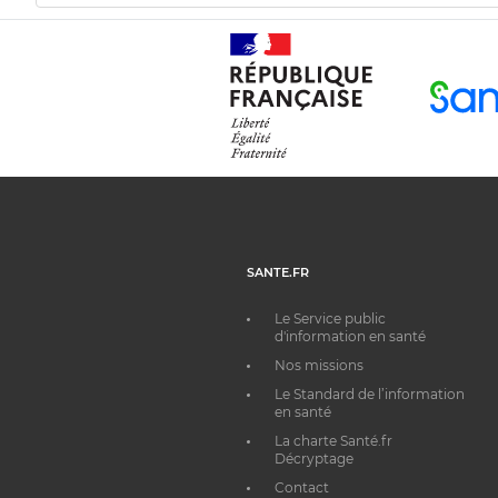
SANTE.FR
Le Service public
d'information en santé
Nos missions
Le Standard de l’information
en santé
La charte Santé.fr
Décryptage
Contact