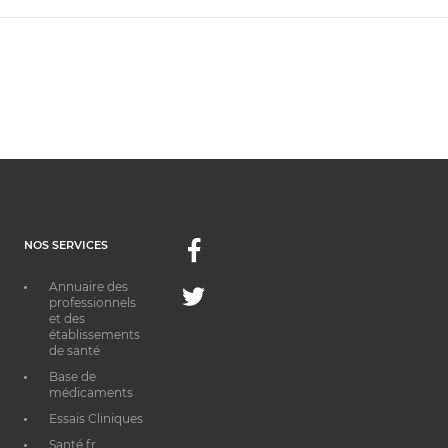
NOS SERVICES
Facebook
Annuaire des
Twitter
professionnels
et des
établissements
de santé
Base de
médicaments
Essais Cliniques
Santé.fr