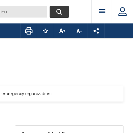
Menu prin
RECHERCHER
Connectez-vous pour mettre ce conte
Augmenter la taille du texte
Diminuer la taille du te
Partager la pag
al emergency organization).