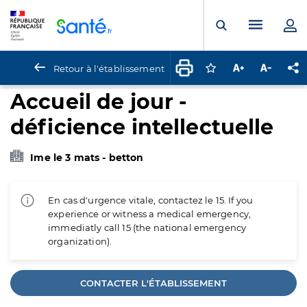
Panneau de gestion des cookies
Menu pr
Ouvrir la rech
Retour à l'établissement
Connectez-vous pour
Augmenter la t
Diminuer 
Pa
Accueil de jour -
déficience intellectuelle
Ime le 3 mats - betton
En cas d'urgence vitale, contactez le 15. If you
experience or witness a medical emergency,
immediatly call 15 (the national emergency
organization).
CONTACTER L'ÉTABLISSEMENT