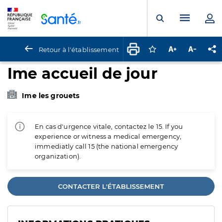
Panneau de gestion des cookies
Menu pr
Ouvrir la rech
Retour à l'établissement
Connectez-vous pour
Augmenter la t
Diminuer 
Pa
Ime accueil de jour
Ime les grouets
En cas d'urgence vitale, contactez le 15. If you
experience or witness a medical emergency,
immediatly call 15 (the national emergency
organization).
CONTACTER L'ÉTABLISSEMENT