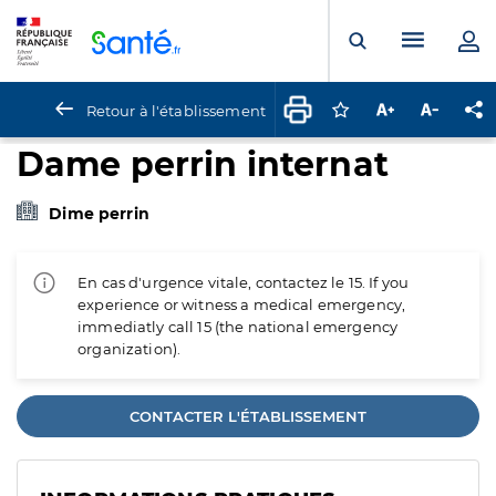
Panneau de gestion des cookies
Menu pr
Ouvrir la rech
Retour à l'établissement
Connectez-vous pour
Augmenter la t
Diminuer 
Pa
Dame perrin internat
Dime perrin
En cas d'urgence vitale, contactez le 15. If you
experience or witness a medical emergency,
immediatly call 15 (the national emergency
organization).
CONTACTER L'ÉTABLISSEMENT