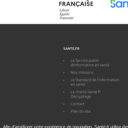
SANTE.FR
Le Service public
d'information en santé
Nos missions
Le Standard de l’information
en santé
La charte Santé.fr
Décryptage
Contact
Plan du site
Afin d’améliorer votre expérience de navigation, Santé.fr utilise d