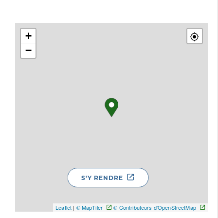
+
−
S'Y RENDRE
Leaflet
|
© MapTiler
© Contributeurs d'OpenStreetMap