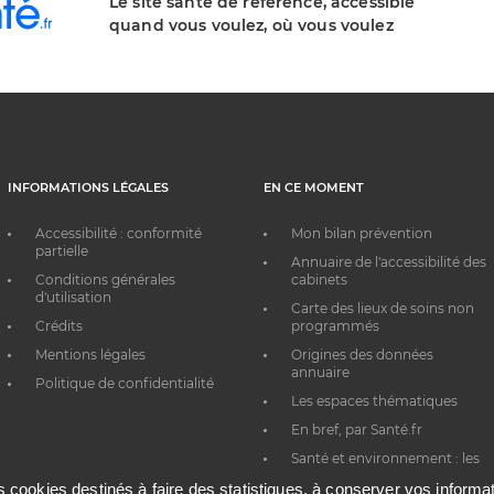
Le site santé de référence, accessible
quand vous voulez, où vous voulez
INFORMATIONS LÉGALES
EN CE MOMENT
Accessibilité : conformité
Mon bilan prévention
partielle
Annuaire de l'accessibilité des
Conditions générales
cabinets
d'utilisation
Carte des lieux de soins non
Crédits
programmés
Mentions légales
Origines des données
annuaire
Politique de confidentialité
Les espaces thématiques
En bref, par Santé.fr
Santé et environnement : les
bons réflexes au quotidien
es cookies destinés à faire des statistiques, à conserver vos inform