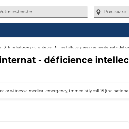
e
Ime hallouvry - chantepie
Ime hallouvry sees - semi-internat - défici
nternat - déficience intellec
ience or witness a medical emergency, immediatly call 15 (the nation