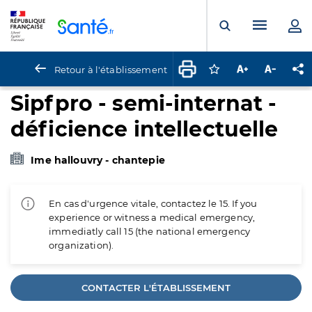
Panneau de gestion des cookies
Menu pr
Ouvrir la rech
Retour à l'établissement
Connectez-vous pour
Augmenter la t
Diminuer 
Pa
Sipfpro - semi-internat -
déficience intellectuelle
Ime hallouvry - chantepie
En cas d'urgence vitale, contactez le 15. If you
experience or witness a medical emergency,
immediatly call 15 (the national emergency
organization).
CONTACTER L'ÉTABLISSEMENT