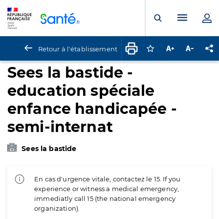
Panneau de gestion des cookies
Menu pr
Ouvrir la rech
Retour à l'établissement
Connectez-vous pour
Augmenter la t
Diminuer 
Pa
Sees la bastide -
education spéciale
enfance handicapée -
semi-internat
Sees la bastide
En cas d'urgence vitale, contactez le 15. If you
experience or witness a medical emergency,
immediatly call 15 (the national emergency
organization).