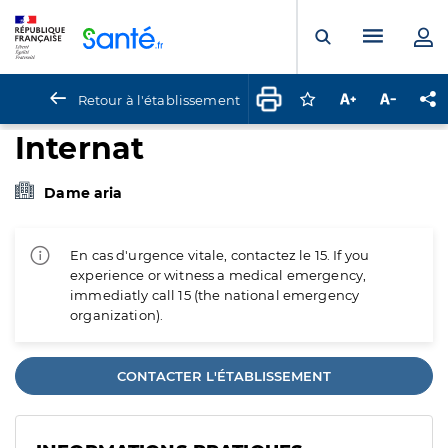
Panneau de gestion des cookies
Menu pr
Ouvrir la rech
Retour à l'établissement
Connectez-vous pour
Augmenter la t
Diminuer 
Pa
Internat
Dame aria
En cas d'urgence vitale, contactez le 15. If you
experience or witness a medical emergency,
immediatly call 15 (the national emergency
organization).
CONTACTER L'ÉTABLISSEMENT