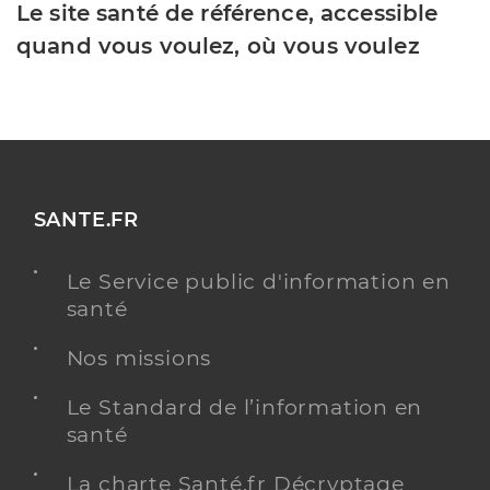
Le site santé de référence, accessible
quand vous voulez, où vous voulez
SANTE.FR
Le Service public d'information en
santé
Nos missions
Le Standard de l’information en
santé
La charte Santé.fr Décryptage