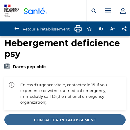
Panneau de gestion des cookies
Menu pr
Ouvrir la rech
Retour à l'établissement
Connectez-vous pour
Augmenter la t
Diminuer 
Pa
Hebergement deficience
psy
Dams pep cbfc
En cas d'urgence vitale, contactez le 15. If you
experience or witness a medical emergency,
immediatly call 15 (the national emergency
organization).
CONTACTER L'ÉTABLISSEMENT