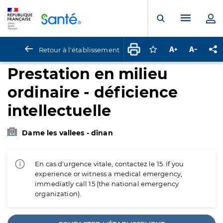
Panneau de gestion des cookies
Menu pr
Ouvrir la rech
Retour à l'établissement
Connectez-vous pour
Augmenter la t
Diminuer 
Pa
Prestation en milieu
ordinaire - déficience
intellectuelle
Dame les vallees - dinan
En cas d'urgence vitale, contactez le 15. If you
experience or witness a medical emergency,
immediatly call 15 (the national emergency
organization).