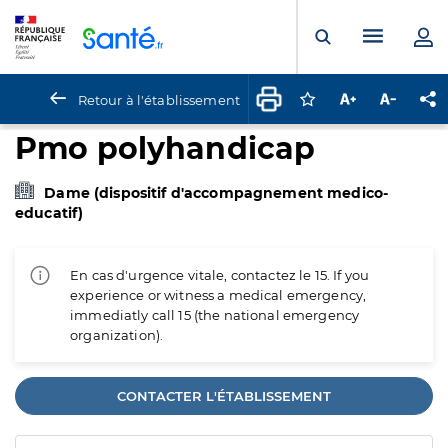
Panneau de gestion des cookies
Menu pr
Ouvrir la rech
Retour à l'établissement
Connectez-vous pour
Augmenter la t
Diminuer 
Pa
Pmo polyhandicap
Dame (dispositif d'accompagnement medico-
educatif)
En cas d'urgence vitale, contactez le 15. If you
experience or witness a medical emergency,
immediatly call 15 (the national emergency
organization).
CONTACTER L'ÉTABLISSEMENT