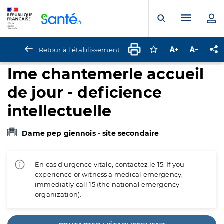
Panneau de gestion des cookies
Menu pr
Ouvrir la rech
Retour à l'établissement
Connectez-vous pour
Augmenter la t
Diminuer 
Pa
Ime chantemerle accueil
de jour - deficience
intellectuelle
Dame pep giennois - site secondaire
En cas d'urgence vitale, contactez le 15. If you
experience or witness a medical emergency,
immediatly call 15 (the national emergency
organization).