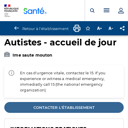
Panneau de gestion des cookies
Menu pr
Ouvrir la rech
Retour à l'établissement
Connectez-vous pour
Augmenter la t
Diminuer 
Pa
Autistes - accueil de jour
Ime saute mouton
En cas d'urgence vitale, contactez le 15. If you
experience or witness a medical emergency,
immediatly call 15 (the national emergency
organization).
CONTACTER L'ÉTABLISSEMENT