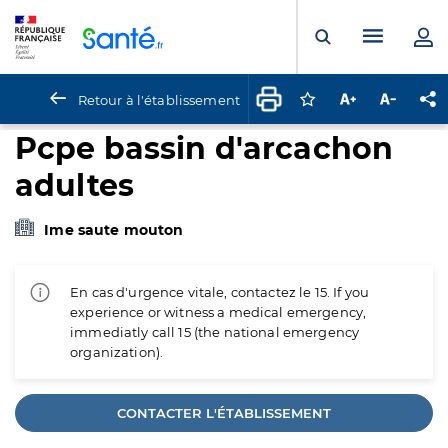
Panneau de gestion des cookies
Menu pr
Ouvrir la rech
Retour à l'établissement
Connectez-vous pour
Augmenter la t
Diminuer 
Pa
Pcpe bassin d'arcachon
adultes
Ime saute mouton
En cas d'urgence vitale, contactez le 15. If you
experience or witness a medical emergency,
immediatly call 15 (the national emergency
organization).
CONTACTER L'ÉTABLISSEMENT