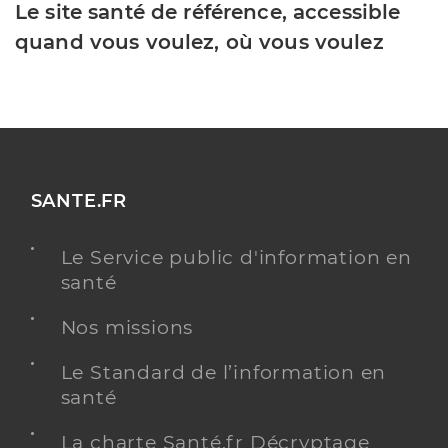
Le site santé de référence, accessible
quand vous voulez, où vous voulez
SANTE.FR
Le Service public d'information en
santé
Nos missions
Le Standard de l’information en
santé
La charte Santé.fr Décryptage