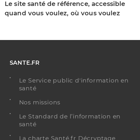
Le site santé de référence, accessible
quand vous voulez, où vous voulez
SANTE.FR
Le Service public d'information en
santé
Nos missions
Le Standard de l’information en
santé
La charte Santé.fr Décryptage