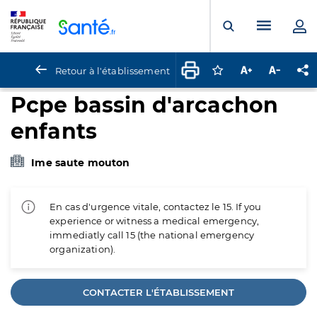
Panneau de gestion des cookies
Menu pr
Ouvrir la rech
Retour à l'établissement
Connectez-vous pour
Augmenter la t
Diminuer 
Pa
Pcpe bassin d'arcachon
enfants
Ime saute mouton
En cas d'urgence vitale, contactez le 15. If you
experience or witness a medical emergency,
immediatly call 15 (the national emergency
organization).
CONTACTER L'ÉTABLISSEMENT