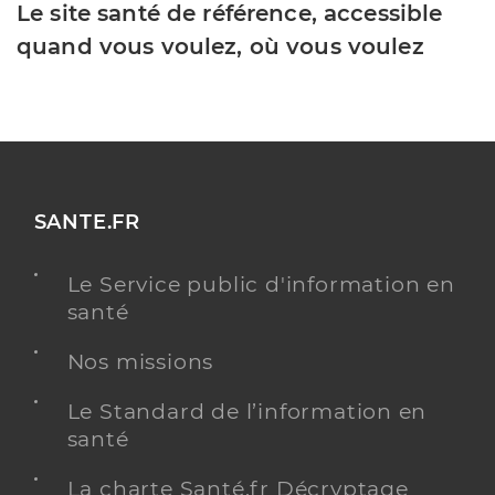
Le site santé de référence, accessible
quand vous voulez, où vous voulez
SANTE.FR
Le Service public d'information en
santé
Nos missions
Le Standard de l’information en
santé
La charte Santé.fr Décryptage