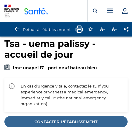
Panneau de gestion des cookies
Menu pr
Ouvrir la rech
Retour à l'établissement
Connectez-vous pour
Augmenter la t
Diminuer 
Pa
Tsa - uema palissy -
accueil de jour
Ime unapei 17 - port-neuf bateau bleu
En cas d'urgence vitale, contactez le 15. If you
experience or witness a medical emergency,
immediatly call 15 (the national emergency
organization).
CONTACTER L'ÉTABLISSEMENT