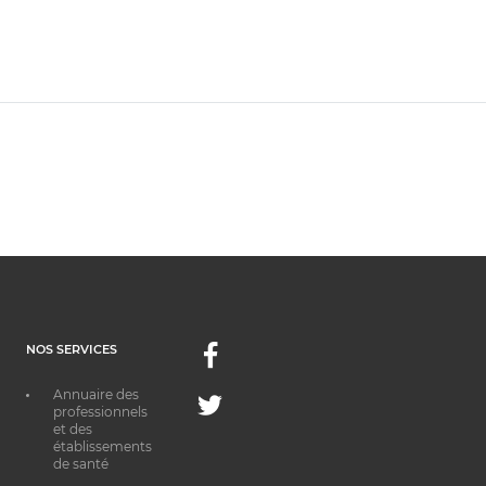
NOS SERVICES
Facebook
Annuaire des
Twitter
professionnels
et des
établissements
de santé