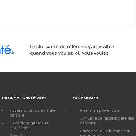
Le site santé de référence, accessible
quand vous voulez, où vous voulez
INFORMATIONS LÉGALES
EN CE MOMENT
Accessibilité : conformité
Mon bilan prévention
partielle
Annuaire de l'accessibilité des
Conditions générales
cabinets
d'utilisation
Carte des lieux de soins non
Crédits
programmés