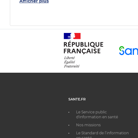
Afficher plus
SANTE.FR
Le Service public
d'information en santé
Nos missions
Le Standard de l’information
en santé