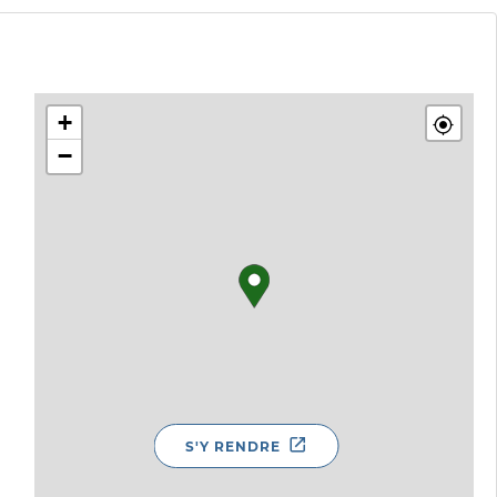
+
−
S'Y RENDRE