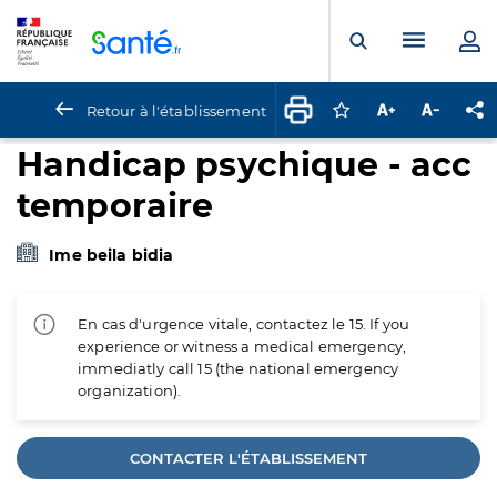
Panneau de gestion des cookies
Menu pr
Ouvrir la rech
Retour à l'établissement
Connectez-vous pour
Augmenter la t
Diminuer 
Pa
Handicap psychique - acc
temporaire
Ime beila bidia
En cas d'urgence vitale, contactez le 15. If you
experience or witness a medical emergency,
immediatly call 15 (the national emergency
organization).
CONTACTER L'ÉTABLISSEMENT