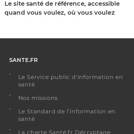
Le site santé de référence, accessible
quand vous voulez, où vous voulez
SANTE.FR
Le Service public d'information en
santé
Nos missions
Le Standard de l’information en
santé
La charte Santé.fr Décryptage