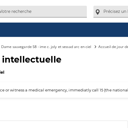
Dame sauvegarde 58 - ime c. joly et sessad arc en ciel
Accueil de jour dé
intellectuelle
iel
ience or witness a medical emergency, immediatly call 15 (the nation