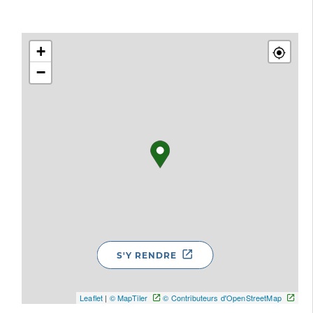
+
−
S'Y RENDRE
Leaflet
|
© MapTiler
© Contributeurs d'OpenStreetMap