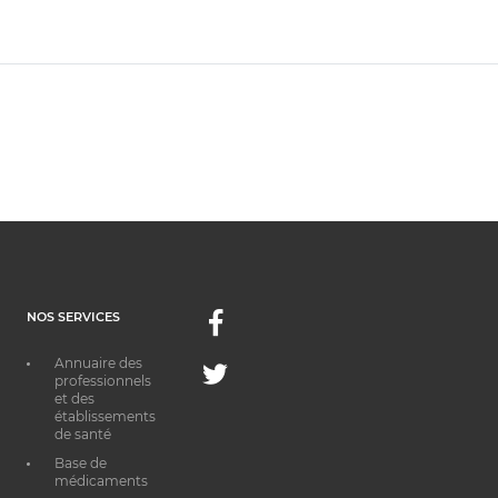
NOS SERVICES
Facebook
Annuaire des
Twitter
professionnels
et des
établissements
de santé
Base de
médicaments