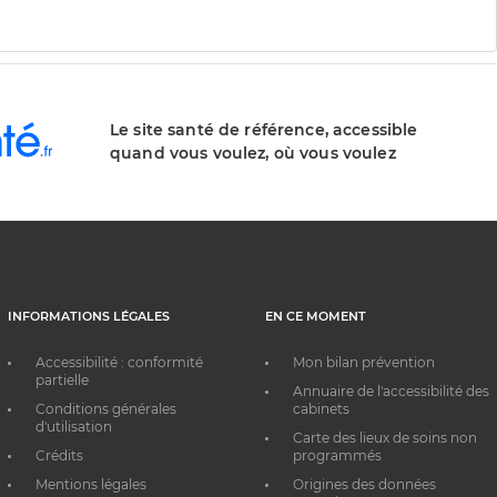
Le site santé de référence, accessible
quand vous voulez, où vous voulez
INFORMATIONS LÉGALES
EN CE MOMENT
Accessibilité : conformité
Mon bilan prévention
partielle
Annuaire de l'accessibilité des
Conditions générales
cabinets
d'utilisation
Carte des lieux de soins non
Crédits
programmés
Mentions légales
Origines des données