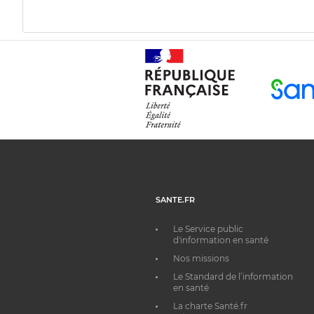
SANTE.FR
Le Service public
d'information en santé
Nos missions
Le Standard de l’information
en santé
La charte Santé.fr