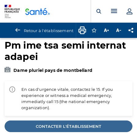
Panneau de gestion des cookies
Menu pr
Ouvrir la rech
Retour à l'établissement
Connectez-vous pour
Augmenter la t
Diminuer 
Pa
Pm ime tsa semi internat
adapei
Dame pluriel pays de montbeliard
En cas d'urgence vitale, contactez le 15. If you
experience or witness a medical emergency,
immediatly call 15 (the national emergency
organization).
CONTACTER L'ÉTABLISSEMENT