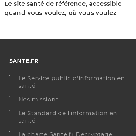
Le site santé de référence, accessible
quand vous voulez, où vous voulez
SANTE.FR
Le Service public d'information en
santé
Nos missions
Le Standard de l’information en
santé
La charte Santé.fr Décryptage