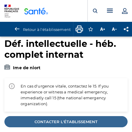
Panneau de gestion des cookies
Menu pr
Ouvrir la rech
Retour à l'établissement
Connectez-vous pour
Augmenter la t
Diminuer 
Pa
Déf. intellectuelle - héb.
complet internat
Ime de niort
En cas d'urgence vitale, contactez le 15. If you
experience or witness a medical emergency,
immediatly call 15 (the national emergency
organization).
CONTACTER L'ÉTABLISSEMENT