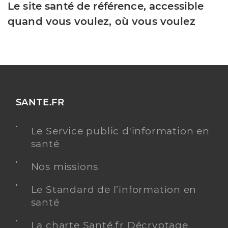
Le site santé de référence, accessible
quand vous voulez, où vous voulez
SANTE.FR
Le Service public d'information en
santé
Nos missions
Le Standard de l’information en
santé
La charte Santé.fr Décryptage