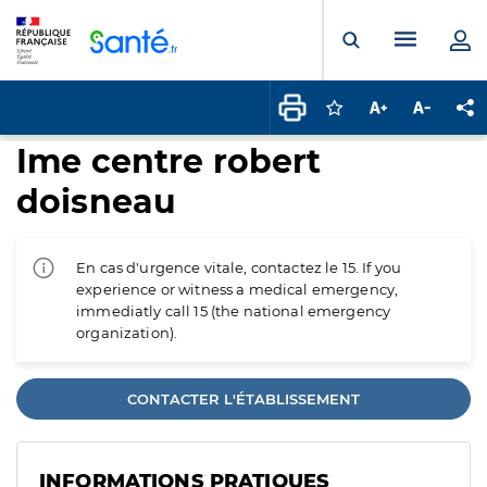
Panneau de gestion des cookies
Menu pr
Ouvrir la rech
Connectez-vous pour
Augmenter la t
Diminuer 
Pa
Ime centre robert
doisneau
En cas d'urgence vitale, contactez le 15. If you
experience or witness a medical emergency,
immediatly call 15 (the national emergency
organization).
CONTACTER L'ÉTABLISSEMENT
INFORMATIONS PRATIQUES