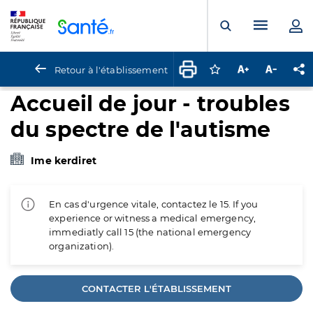
Panneau de gestion des cookies
Menu pr
Ouvrir la rech
Retour à l'établissement
Connectez-vous pour
Augmenter la t
Diminuer 
Pa
Accueil de jour - troubles
du spectre de l'autisme
Ime kerdiret
En cas d'urgence vitale, contactez le 15. If you
experience or witness a medical emergency,
immediatly call 15 (the national emergency
organization).
CONTACTER L'ÉTABLISSEMENT